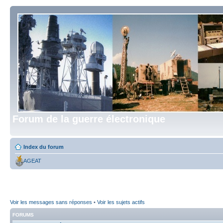
Forum de la guerre électronique
Index du forum
AGEAT
Voir les messages sans réponses
•
Voir les sujets actifs
FORUMS