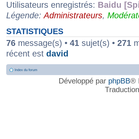
Utilisateurs enregistrés:
Baidu [Sp
Légende:
Administrateurs
,
Modérat
STATISTIQUES
76
message(s) •
41
sujet(s) •
271
me
récent est
david
Index du forum
Développé par
phpBB
® 
Traductio