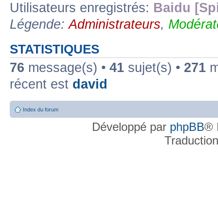
Utilisateurs enregistrés:
Baidu [Sp
Légende:
Administrateurs
,
Modérat
STATISTIQUES
76
message(s) •
41
sujet(s) •
271
me
récent est
david
Index du forum
Développé par
phpBB
® 
Traductio