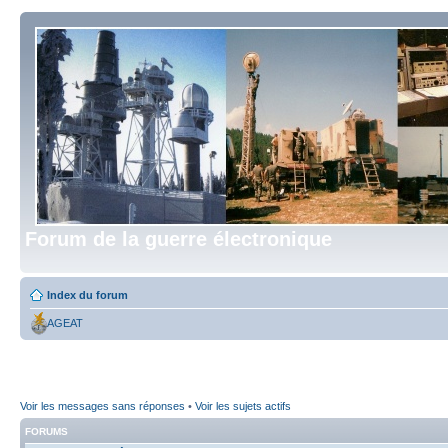
Forum de la guerre électronique
Index du forum
AGEAT
Voir les messages sans réponses
•
Voir les sujets actifs
FORUMS