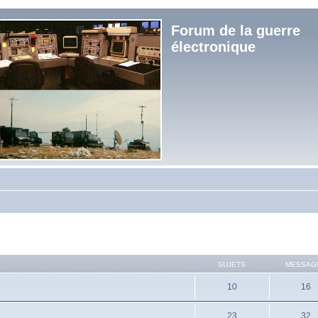
Forum de la guerre
électronique
SUJETS
MESSAG
10
16
23
32