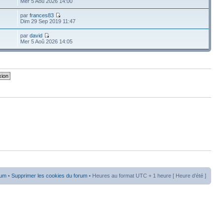
Mer 5 Aoû 2026 14:00
par
frances83
Dim 29 Sep 2019 11:47
par
david
Mer 5 Aoû 2026 14:05
rum
•
Supprimer les cookies du forum
• Heures au format UTC + 1 heure [ Heure d’été ]