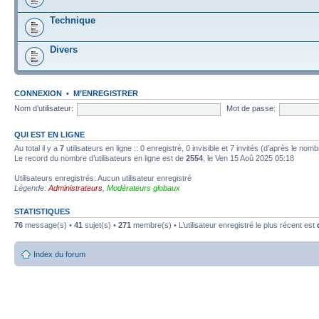
Technique
Divers
CONNEXION
•
M’ENREGISTRER
Nom d’utilisateur:
Mot de passe:
QUI EST EN LIGNE
Au total il y a
7
utilisateurs en ligne :: 0 enregistré, 0 invisible et 7 invités (d’après le nom
Le record du nombre d’utilisateurs en ligne est de
2554
, le Ven 15 Aoû 2025 05:18
Utilisateurs enregistrés: Aucun utilisateur enregistré
Légende:
Administrateurs
,
Modérateurs globaux
STATISTIQUES
76
message(s) •
41
sujet(s) •
271
membre(s) • L’utilisateur enregistré le plus récent est
Index du forum