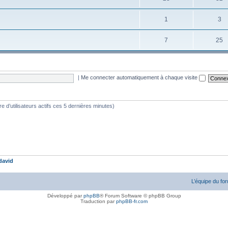
1
3
7
25
|
Me connecter automatiquement à chaque visite
bre d’utilisateurs actifs ces 5 dernières minutes)
david
L’équipe du fo
Développé par
phpBB
® Forum Software © phpBB Group
Traduction par
phpBB-fr.com