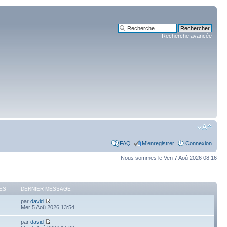
Recherche avancée
FAQ
M’enregistrer
Connexion
Nous sommes le Ven 7 Aoû 2026 08:16
ES
DERNIER MESSAGE
par
david
Mer 5 Aoû 2026 13:54
par
david