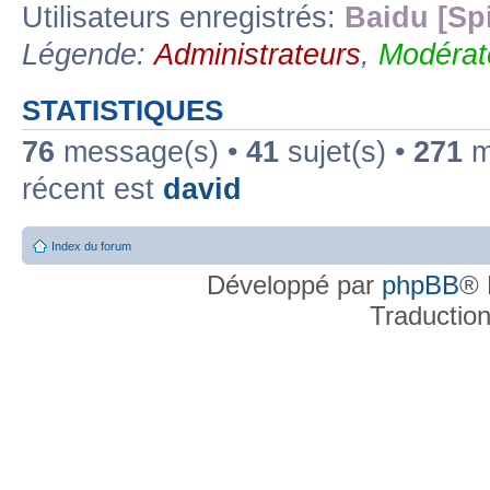
Utilisateurs enregistrés:
Baidu [Sp
Légende:
Administrateurs
,
Modérat
STATISTIQUES
76
message(s) •
41
sujet(s) •
271
me
récent est
david
Index du forum
Développé par
phpBB
® 
Traductio