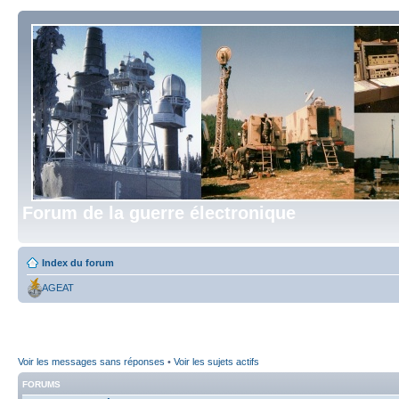
Forum de la guerre électronique
Index du forum
AGEAT
Voir les messages sans réponses
•
Voir les sujets actifs
FORUMS