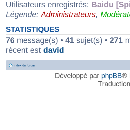
Utilisateurs enregistrés:
Baidu [Sp
Légende:
Administrateurs
,
Modérat
STATISTIQUES
76
message(s) •
41
sujet(s) •
271
me
récent est
david
Index du forum
Développé par
phpBB
® 
Traductio