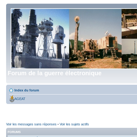
Forum de la guerre électronique
Index du forum
AGEAT
Voir les messages sans réponses
•
Voir les sujets actifs
FORUMS