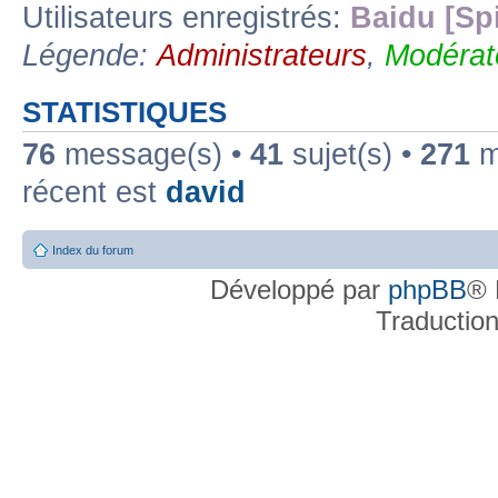
Utilisateurs enregistrés:
Baidu [Sp
Légende:
Administrateurs
,
Modérat
STATISTIQUES
76
message(s) •
41
sujet(s) •
271
me
récent est
david
Index du forum
Développé par
phpBB
® 
Traductio