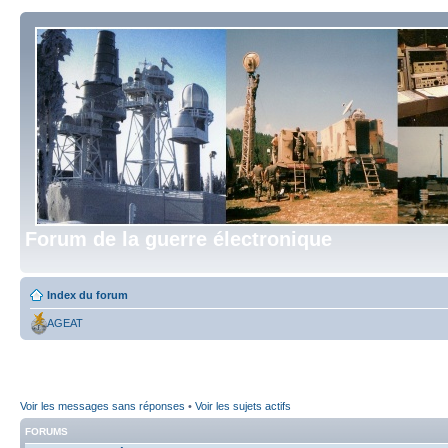
Forum de la guerre électronique
Index du forum
AGEAT
Voir les messages sans réponses
•
Voir les sujets actifs
FORUMS