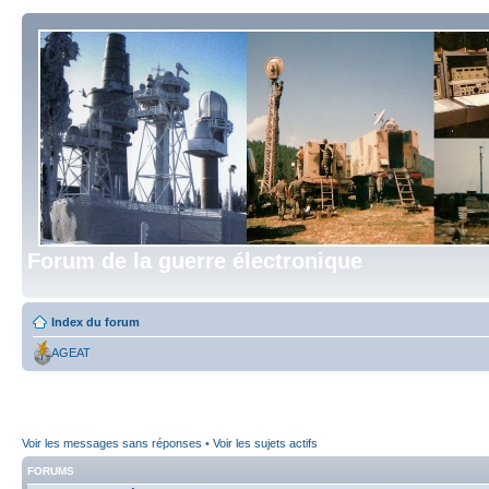
Forum de la guerre électronique
Index du forum
AGEAT
Voir les messages sans réponses
•
Voir les sujets actifs
FORUMS