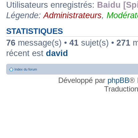
Utilisateurs enregistrés:
Baidu [Sp
Légende:
Administrateurs
,
Modérat
STATISTIQUES
76
message(s) •
41
sujet(s) •
271
me
récent est
david
Index du forum
Développé par
phpBB
® 
Traductio