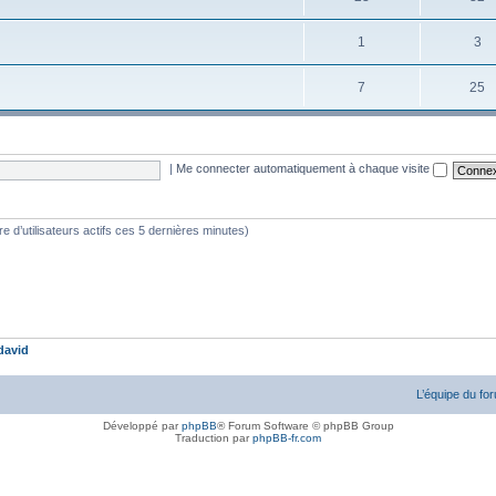
1
3
7
25
|
Me connecter automatiquement à chaque visite
bre d’utilisateurs actifs ces 5 dernières minutes)
david
L’équipe du fo
Développé par
phpBB
® Forum Software © phpBB Group
Traduction par
phpBB-fr.com