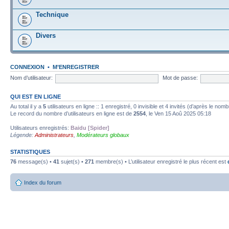
Technique
Divers
CONNEXION
•
M’ENREGISTRER
Nom d’utilisateur:
Mot de passe:
QUI EST EN LIGNE
Au total il y a
5
utilisateurs en ligne :: 1 enregistré, 0 invisible et 4 invités (d’après le nom
Le record du nombre d’utilisateurs en ligne est de
2554
, le Ven 15 Aoû 2025 05:18
Utilisateurs enregistrés:
Baidu [Spider]
Légende:
Administrateurs
,
Modérateurs globaux
STATISTIQUES
76
message(s) •
41
sujet(s) •
271
membre(s) • L’utilisateur enregistré le plus récent est
Index du forum