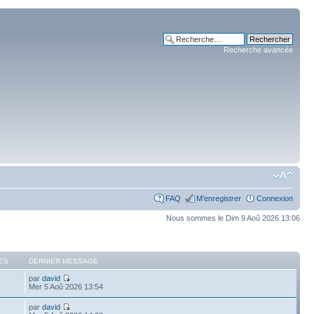
Recherche avancée
FAQ
M’enregistrer
Connexion
Nous sommes le Dim 9 Aoû 2026 13:06
ES
DERNIER MESSAGE
par
david
Mer 5 Aoû 2026 13:54
par
david