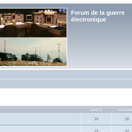
Forum de la guerre
électronique
SUJETS
MESSAG
10
16
23
32