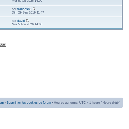
Mer 5 Aoû 2026 14:00
par
frances83
Dim 29 Sep 2019 11:47
par
david
Mer 5 Aoû 2026 14:05
rum
•
Supprimer les cookies du forum
• Heures au format UTC + 1 heure [ Heure d’été ]