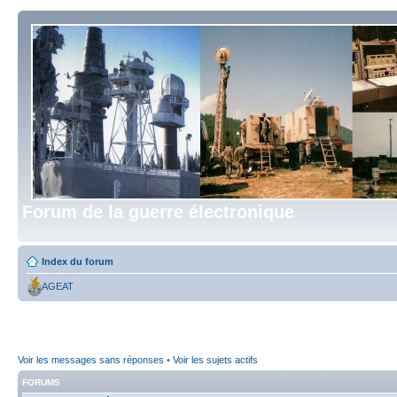
Forum de la guerre électronique
Index du forum
AGEAT
Voir les messages sans réponses
•
Voir les sujets actifs
FORUMS