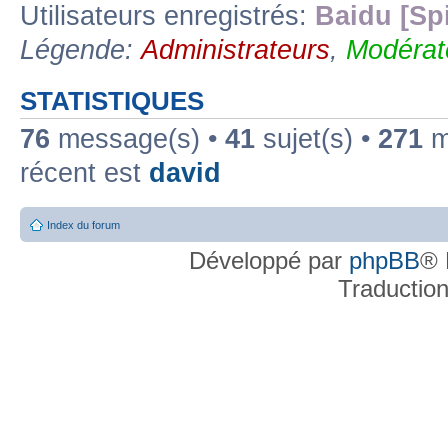
Utilisateurs enregistrés:
Baidu [Sp
Légende:
Administrateurs
,
Modérat
STATISTIQUES
76
message(s) •
41
sujet(s) •
271
me
récent est
david
Index du forum
Développé par
phpBB
® 
Traductio