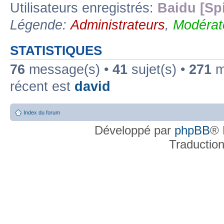
Utilisateurs enregistrés:
Baidu [Sp
Légende:
Administrateurs
,
Modérat
STATISTIQUES
76
message(s) •
41
sujet(s) •
271
me
récent est
david
Index du forum
Développé par
phpBB
® 
Traductio