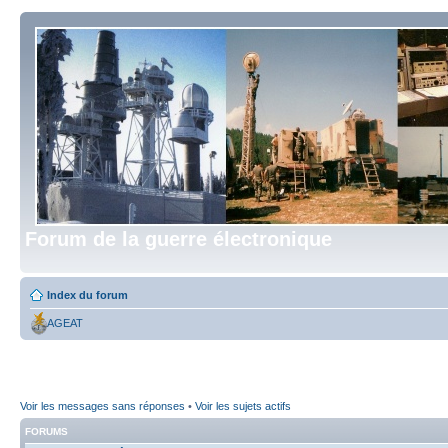
Forum de la guerre électronique
Index du forum
AGEAT
Voir les messages sans réponses
•
Voir les sujets actifs
FORUMS