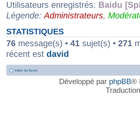
Utilisateurs enregistrés:
Baidu [Sp
Légende:
Administrateurs
,
Modérat
STATISTIQUES
76
message(s) •
41
sujet(s) •
271
me
récent est
david
Index du forum
Développé par
phpBB
® 
Traductio