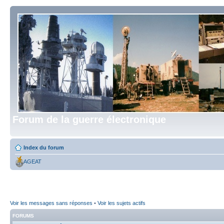
Forum de la guerre électronique
Index du forum
AGEAT
Voir les messages sans réponses
•
Voir les sujets actifs
FORUMS