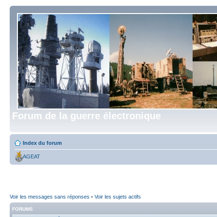
Forum de la guerre électronique
Index du forum
AGEAT
Voir les messages sans réponses
•
Voir les sujets actifs
FORUMS