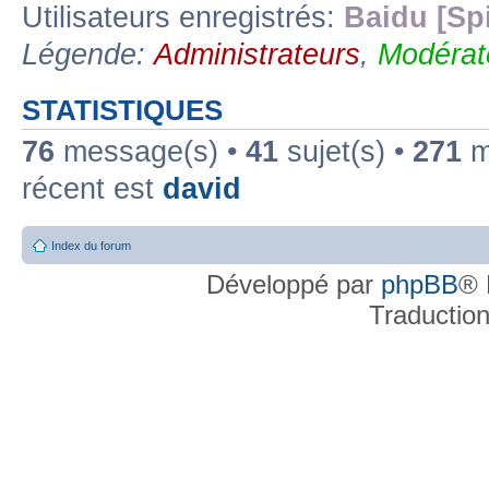
Utilisateurs enregistrés:
Baidu [Sp
Légende:
Administrateurs
,
Modérat
STATISTIQUES
76
message(s) •
41
sujet(s) •
271
me
récent est
david
Index du forum
Développé par
phpBB
® 
Traductio