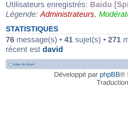
Utilisateurs enregistrés:
Baidu [Sp
Légende:
Administrateurs
,
Modérat
STATISTIQUES
76
message(s) •
41
sujet(s) •
271
me
récent est
david
Index du forum
Développé par
phpBB
® 
Traductio