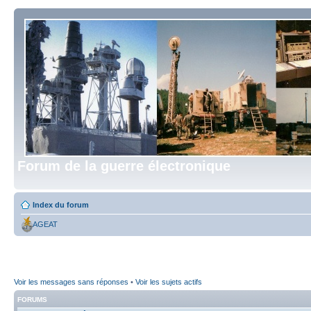
Forum de la guerre électronique
Index du forum
AGEAT
Voir les messages sans réponses
•
Voir les sujets actifs
FORUMS