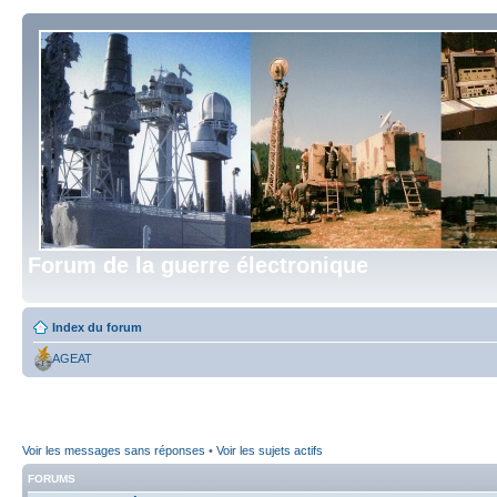
Forum de la guerre électronique
Index du forum
AGEAT
Voir les messages sans réponses
•
Voir les sujets actifs
FORUMS