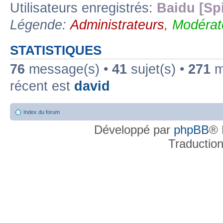
Utilisateurs enregistrés:
Baidu [Sp
Légende:
Administrateurs
,
Modérat
STATISTIQUES
76
message(s) •
41
sujet(s) •
271
me
récent est
david
Index du forum
Développé par
phpBB
® 
Traductio