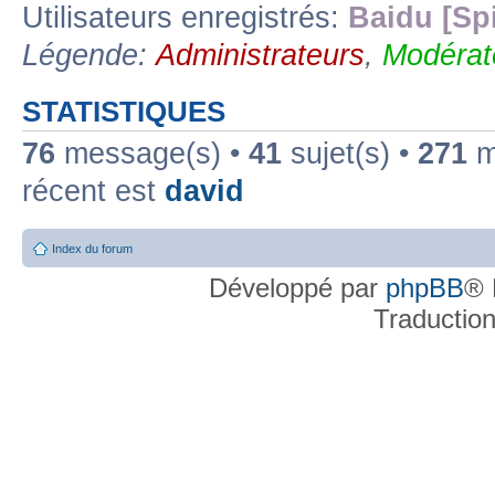
Utilisateurs enregistrés:
Baidu [Sp
Légende:
Administrateurs
,
Modérat
STATISTIQUES
76
message(s) •
41
sujet(s) •
271
me
récent est
david
Index du forum
Développé par
phpBB
® 
Traductio