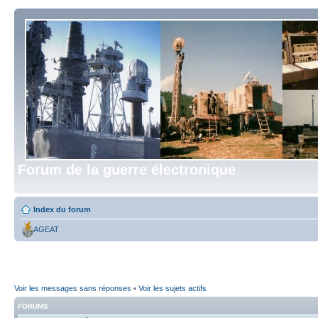
Forum de la guerre électronique
Index du forum
AGEAT
Voir les messages sans réponses
•
Voir les sujets actifs
FORUMS