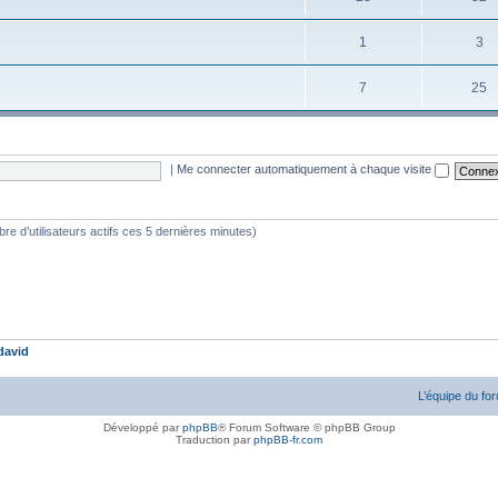
1
3
7
25
|
Me connecter automatiquement à chaque visite
ombre d’utilisateurs actifs ces 5 dernières minutes)
david
L’équipe du fo
Développé par
phpBB
® Forum Software © phpBB Group
Traduction par
phpBB-fr.com