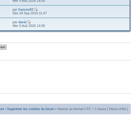
Mer 5 Aoû 2026 14:00
par
frances83
Dim 29 Sep 2019 11:47
par
david
Mer 5 Aoû 2026 14:05
rum
•
Supprimer les cookies du forum
• Heures au format UTC + 1 heure [ Heure d’été ]