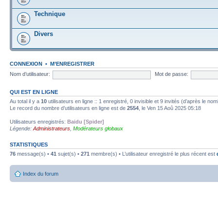
Technique
Divers
CONNEXION
•
M’ENREGISTRER
Nom d’utilisateur:
Mot de passe:
QUI EST EN LIGNE
Au total il y a
10
utilisateurs en ligne :: 1 enregistré, 0 invisible et 9 invités (d’après le n
Le record du nombre d’utilisateurs en ligne est de
2554
, le Ven 15 Aoû 2025 05:18
Utilisateurs enregistrés:
Baidu [Spider]
Légende:
Administrateurs
,
Modérateurs globaux
STATISTIQUES
76
message(s) •
41
sujet(s) •
271
membre(s) • L’utilisateur enregistré le plus récent est
Index du forum