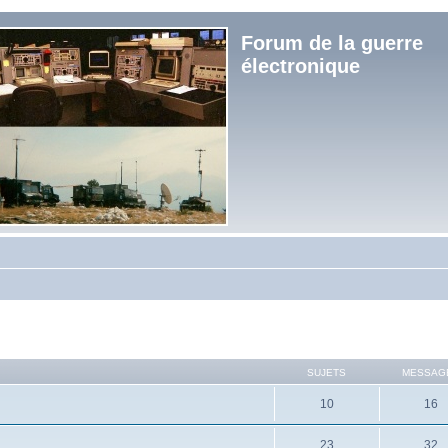
Forum de la guerre
électronique
SUJETS
MESSAG
10
16
23
32