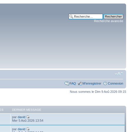
Recherche avancée
FAQ
M’enregistrer
Connexion
Nous sommes le Dim 9 Aoû 2026 09:15
ES
DERNIER MESSAGE
par
david
Mer 5 Aoû 2026 13:54
par
david