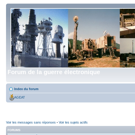
Forum de la guerre électronique
Index du forum
AGEAT
Voir les messages sans réponses
•
Voir les sujets actifs
FORUMS