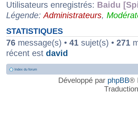
Utilisateurs enregistrés:
Baidu [Sp
Légende:
Administrateurs
,
Modérat
STATISTIQUES
76
message(s) •
41
sujet(s) •
271
me
récent est
david
Index du forum
Développé par
phpBB
® 
Traductio