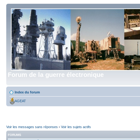
Forum de la guerre électronique
Index du forum
AGEAT
Voir les messages sans réponses
•
Voir les sujets actifs
FORUMS