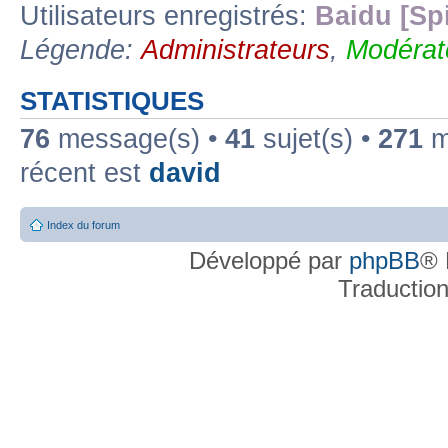
Utilisateurs enregistrés:
Baidu [Sp
Légende:
Administrateurs
,
Modérat
STATISTIQUES
76
message(s) •
41
sujet(s) •
271
me
récent est
david
Index du forum
Développé par
phpBB
® 
Traductio