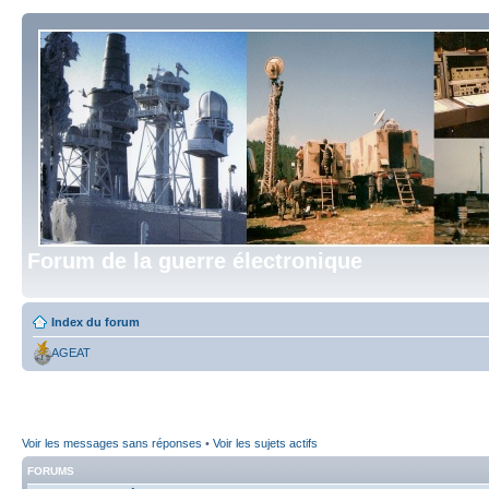
Forum de la guerre électronique
Index du forum
AGEAT
Voir les messages sans réponses
•
Voir les sujets actifs
FORUMS