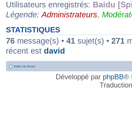
Utilisateurs enregistrés:
Baidu [Sp
Légende:
Administrateurs
,
Modérat
STATISTIQUES
76
message(s) •
41
sujet(s) •
271
me
récent est
david
Index du forum
Développé par
phpBB
® 
Traductio