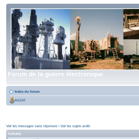
Forum de la guerre électronique
Index du forum
AGEAT
Voir les messages sans réponses
•
Voir les sujets actifs
FORUMS