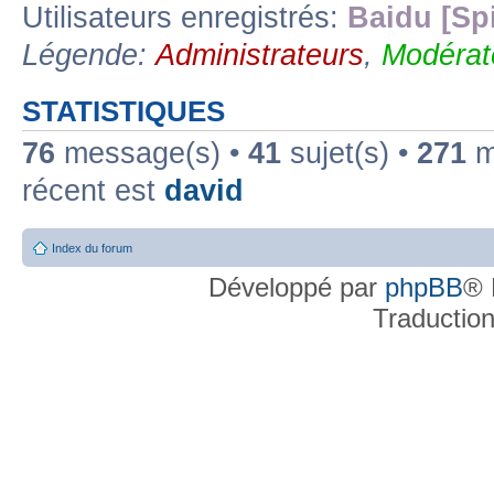
Utilisateurs enregistrés:
Baidu [Sp
Légende:
Administrateurs
,
Modérat
STATISTIQUES
76
message(s) •
41
sujet(s) •
271
me
récent est
david
Index du forum
Développé par
phpBB
® 
Traductio