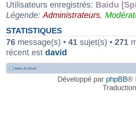
Utilisateurs enregistrés:
Baidu [Sp
Légende:
Administrateurs
,
Modérat
STATISTIQUES
76
message(s) •
41
sujet(s) •
271
me
récent est
david
Index du forum
Développé par
phpBB
® 
Traductio