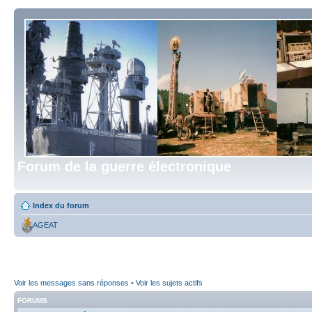
Forum de la guerre électronique
Index du forum
AGEAT
Voir les messages sans réponses
•
Voir les sujets actifs
FORUMS