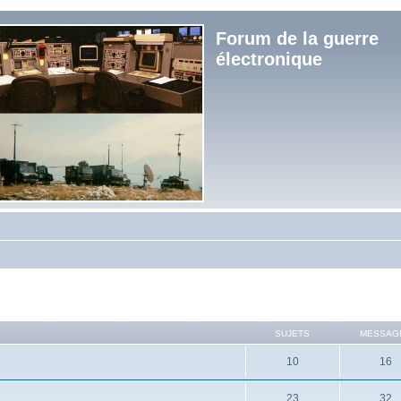
Forum de la guerre
électronique
SUJETS
MESSAG
10
16
23
32