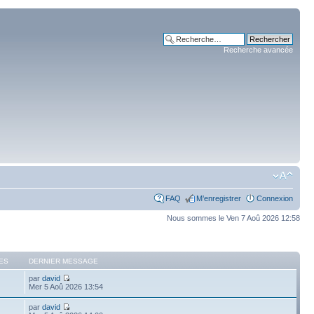
Recherche avancée
FAQ
M’enregistrer
Connexion
Nous sommes le Ven 7 Aoû 2026 12:58
ES
DERNIER MESSAGE
par
david
Mer 5 Aoû 2026 13:54
par
david