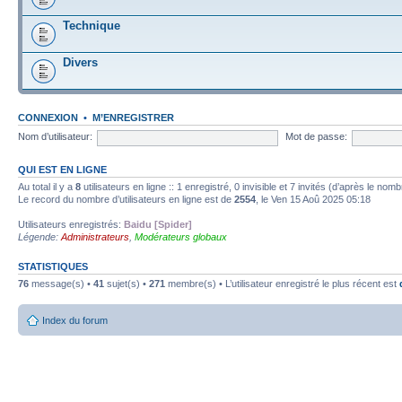
Technique
Divers
CONNEXION
•
M’ENREGISTRER
Nom d’utilisateur:
Mot de passe:
QUI EST EN LIGNE
Au total il y a
8
utilisateurs en ligne :: 1 enregistré, 0 invisible et 7 invités (d’après le nom
Le record du nombre d’utilisateurs en ligne est de
2554
, le Ven 15 Aoû 2025 05:18
Utilisateurs enregistrés:
Baidu [Spider]
Légende:
Administrateurs
,
Modérateurs globaux
STATISTIQUES
76
message(s) •
41
sujet(s) •
271
membre(s) • L’utilisateur enregistré le plus récent est
Index du forum