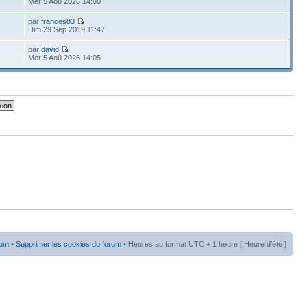
Mer 5 Aoû 2026 14:00
par
frances83
Dim 29 Sep 2019 11:47
par
david
Mer 5 Aoû 2026 14:05
rum
•
Supprimer les cookies du forum
• Heures au format UTC + 1 heure [ Heure d’été ]