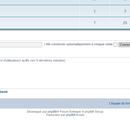
1
3
7
25
|
Me connecter automatiquement à chaque visite
bre d’utilisateurs actifs ces 5 dernières minutes)
david
L’équipe du fo
Développé par
phpBB
® Forum Software © phpBB Group
Traduction par
phpBB-fr.com