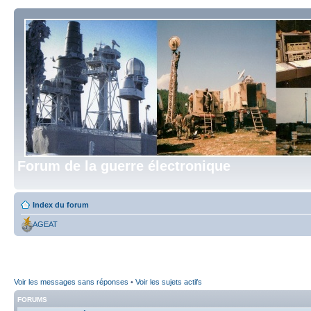
Forum de la guerre électronique
Index du forum
AGEAT
Voir les messages sans réponses
•
Voir les sujets actifs
FORUMS