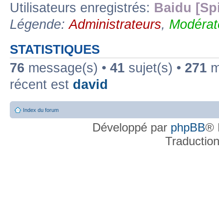
Utilisateurs enregistrés:
Baidu [Sp
Légende:
Administrateurs
,
Modérat
STATISTIQUES
76
message(s) •
41
sujet(s) •
271
me
récent est
david
Index du forum
Développé par
phpBB
® 
Traductio