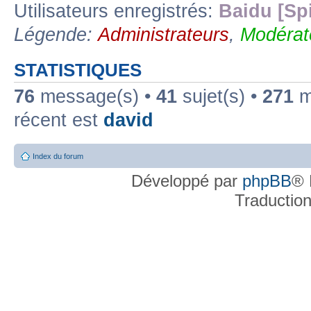
Utilisateurs enregistrés:
Baidu [Sp
Légende:
Administrateurs
,
Modérat
STATISTIQUES
76
message(s) •
41
sujet(s) •
271
me
récent est
david
Index du forum
Développé par
phpBB
® 
Traductio