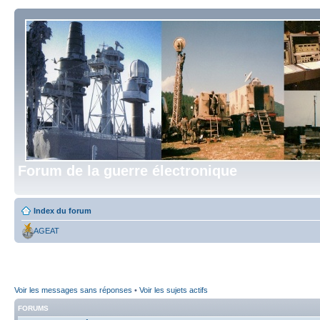
Forum de la guerre électronique
Index du forum
AGEAT
Voir les messages sans réponses
•
Voir les sujets actifs
FORUMS