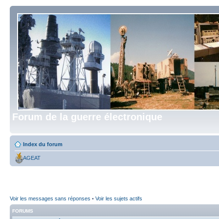
Forum de la guerre électronique
Index du forum
AGEAT
Voir les messages sans réponses
•
Voir les sujets actifs
FORUMS