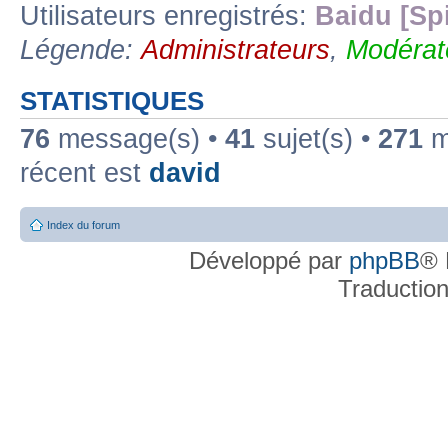
Utilisateurs enregistrés:
Baidu [Sp
Légende:
Administrateurs
,
Modérat
STATISTIQUES
76
message(s) •
41
sujet(s) •
271
me
récent est
david
Index du forum
Développé par
phpBB
® 
Traductio