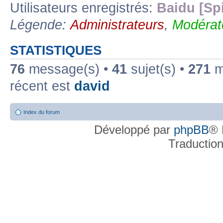
Utilisateurs enregistrés:
Baidu [Sp
Légende:
Administrateurs
,
Modérat
STATISTIQUES
76
message(s) •
41
sujet(s) •
271
me
récent est
david
Index du forum
Développé par
phpBB
® 
Traductio