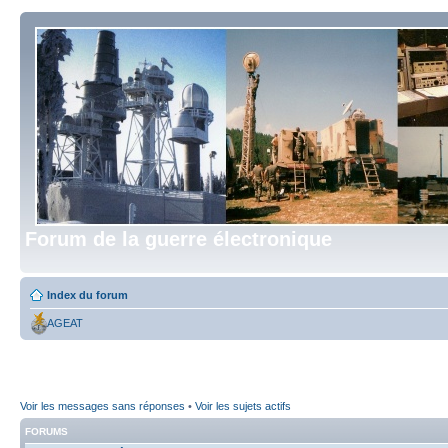
Forum de la guerre électronique
Index du forum
AGEAT
Voir les messages sans réponses
•
Voir les sujets actifs
FORUMS