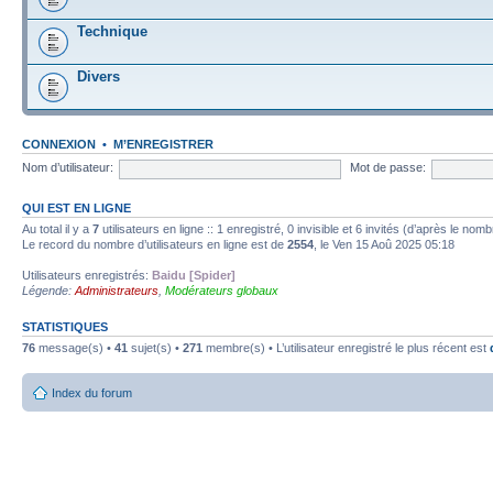
Technique
Divers
CONNEXION
•
M’ENREGISTRER
Nom d’utilisateur:
Mot de passe:
QUI EST EN LIGNE
Au total il y a
7
utilisateurs en ligne :: 1 enregistré, 0 invisible et 6 invités (d’après le nom
Le record du nombre d’utilisateurs en ligne est de
2554
, le Ven 15 Aoû 2025 05:18
Utilisateurs enregistrés:
Baidu [Spider]
Légende:
Administrateurs
,
Modérateurs globaux
STATISTIQUES
76
message(s) •
41
sujet(s) •
271
membre(s) • L’utilisateur enregistré le plus récent est
Index du forum