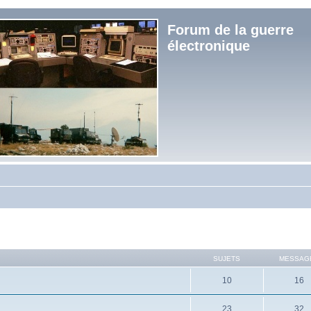
Forum de la guerre
électronique
SUJETS
MESSAG
10
16
23
32