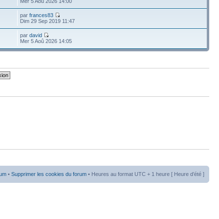
Mer 5 Aoû 2026 14:00
par
frances83
Dim 29 Sep 2019 11:47
par
david
Mer 5 Aoû 2026 14:05
rum
•
Supprimer les cookies du forum
• Heures au format UTC + 1 heure [ Heure d’été ]