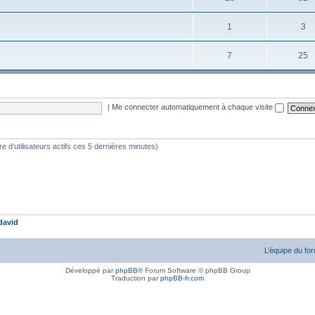
1
3
7
25
|
Me connecter automatiquement à chaque visite
bre d’utilisateurs actifs ces 5 dernières minutes)
david
L’équipe du fo
Développé par
phpBB
® Forum Software © phpBB Group
Traduction par
phpBB-fr.com