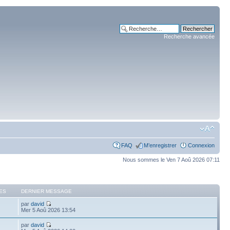
Recherche avancée
FAQ
M’enregistrer
Connexion
Nous sommes le Ven 7 Aoû 2026 07:11
ES
DERNIER MESSAGE
par
david
Mer 5 Aoû 2026 13:54
par
david