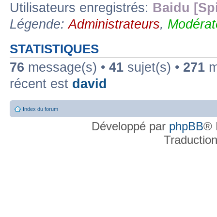
Utilisateurs enregistrés:
Baidu [Sp
Légende:
Administrateurs
,
Modérat
STATISTIQUES
76
message(s) •
41
sujet(s) •
271
me
récent est
david
Index du forum
Développé par
phpBB
® 
Traductio