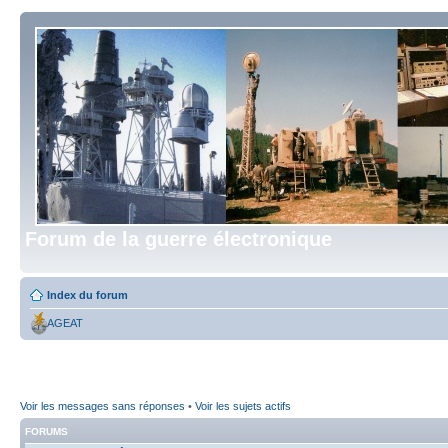
Forum de la guerre électronique
Index du forum
AGEAT
Voir les messages sans réponses
•
Voir les sujets actifs
FORUMS