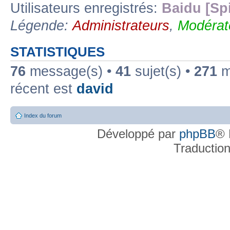
Utilisateurs enregistrés:
Baidu [Sp
Légende:
Administrateurs
,
Modérat
STATISTIQUES
76
message(s) •
41
sujet(s) •
271
me
récent est
david
Index du forum
Développé par
phpBB
® 
Traductio