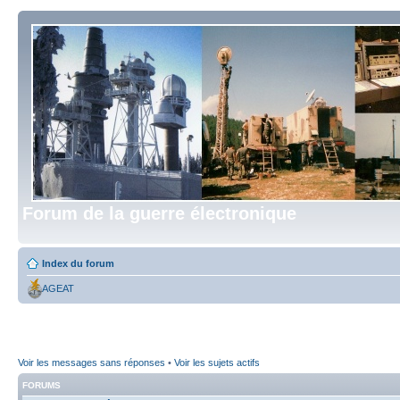
Forum de la guerre électronique
Index du forum
AGEAT
Voir les messages sans réponses
•
Voir les sujets actifs
FORUMS