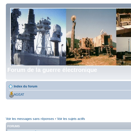
Forum de la guerre électronique
Index du forum
AGEAT
Voir les messages sans réponses
•
Voir les sujets actifs
FORUMS