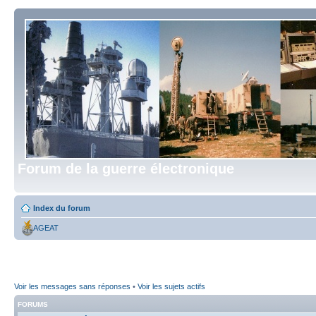
Forum de la guerre électronique
Index du forum
AGEAT
Voir les messages sans réponses
•
Voir les sujets actifs
FORUMS