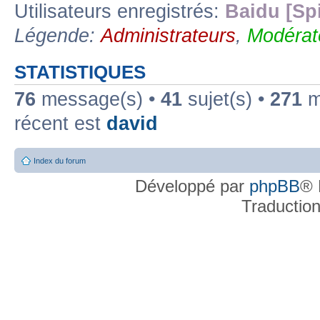
Utilisateurs enregistrés:
Baidu [Sp
Légende:
Administrateurs
,
Modérat
STATISTIQUES
76
message(s) •
41
sujet(s) •
271
me
récent est
david
Index du forum
Développé par
phpBB
® 
Traductio