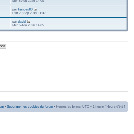
Mer 5 Aoû 2026 14:00
par
frances83
Dim 29 Sep 2019 11:47
par
david
Mer 5 Aoû 2026 14:05
rum
•
Supprimer les cookies du forum
• Heures au format UTC + 1 heure [ Heure d’été ]