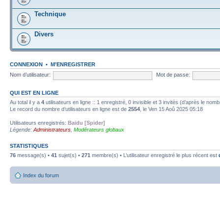
Technique
Divers
CONNEXION
•
M’ENREGISTRER
Nom d’utilisateur:
Mot de passe:
QUI EST EN LIGNE
Au total il y a
4
utilisateurs en ligne :: 1 enregistré, 0 invisible et 3 invités (d’après le nom
Le record du nombre d’utilisateurs en ligne est de
2554
, le Ven 15 Aoû 2025 05:18
Utilisateurs enregistrés:
Baidu [Spider]
Légende:
Administrateurs
,
Modérateurs globaux
STATISTIQUES
76
message(s) •
41
sujet(s) •
271
membre(s) • L’utilisateur enregistré le plus récent est
Index du forum