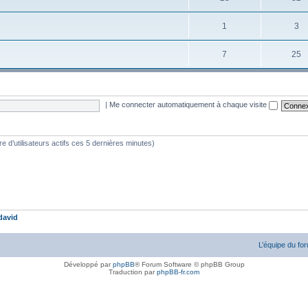
1
3
7
25
|
Me connecter automatiquement à chaque visite
bre d’utilisateurs actifs ces 5 dernières minutes)
david
L’équipe du fo
Développé par
phpBB
® Forum Software © phpBB Group
Traduction par
phpBB-fr.com