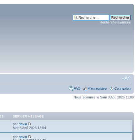
Recherche avancée
FAQ
M’enregistrer
Connexion
Nous sommes le Sam 8 Aoû 2026 11:00
ES
DERNIER MESSAGE
par
david
Mer 5 Aoû 2026 13:54
par
david