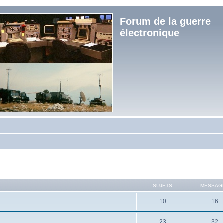
Forum de la guerre
électronique
SUJETS
MESSAG
10
16
23
32