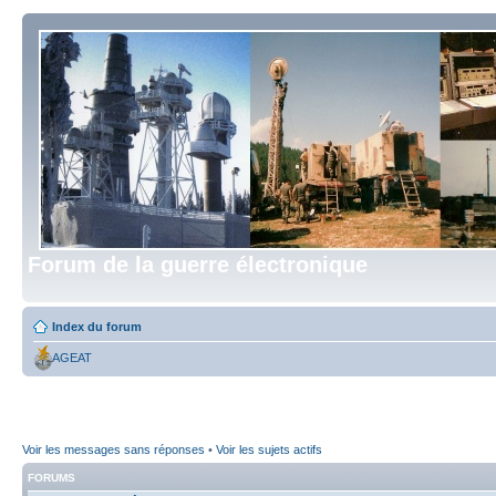
Forum de la guerre électronique
Index du forum
AGEAT
Voir les messages sans réponses
•
Voir les sujets actifs
FORUMS