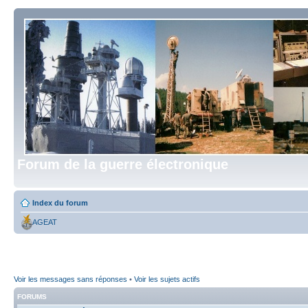
Forum de la guerre électronique
Index du forum
AGEAT
Voir les messages sans réponses
•
Voir les sujets actifs
FORUMS