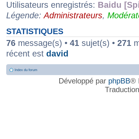
Utilisateurs enregistrés:
Baidu [Sp
Légende:
Administrateurs
,
Modérat
STATISTIQUES
76
message(s) •
41
sujet(s) •
271
me
récent est
david
Index du forum
Développé par
phpBB
® 
Traductio