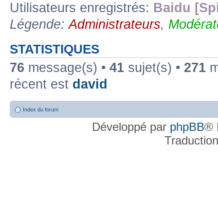
Utilisateurs enregistrés:
Baidu [Sp
Légende:
Administrateurs
,
Modérat
STATISTIQUES
76
message(s) •
41
sujet(s) •
271
me
récent est
david
Index du forum
Développé par
phpBB
® 
Traductio