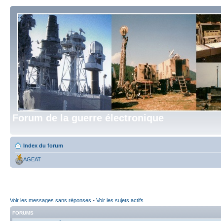
Forum de la guerre électronique
Index du forum
AGEAT
Voir les messages sans réponses
•
Voir les sujets actifs
FORUMS