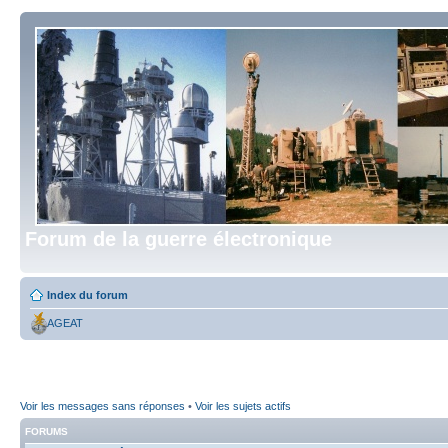
Forum de la guerre électronique
Index du forum
AGEAT
Voir les messages sans réponses
•
Voir les sujets actifs
FORUMS