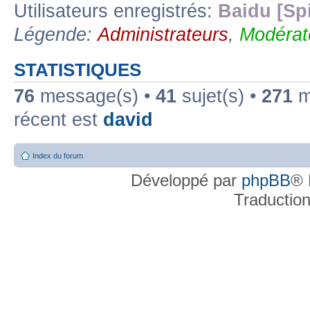
Utilisateurs enregistrés:
Baidu [Sp
Légende:
Administrateurs
,
Modérat
STATISTIQUES
76
message(s) •
41
sujet(s) •
271
me
récent est
david
Index du forum
Développé par
phpBB
® 
Traductio