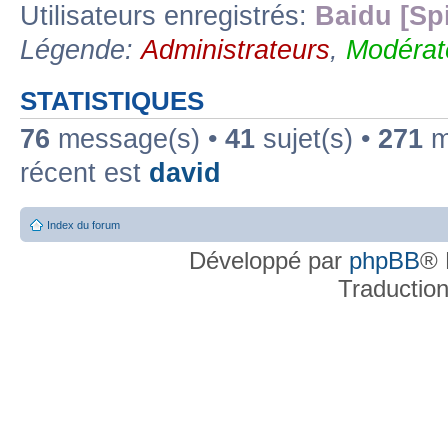
Utilisateurs enregistrés:
Baidu [Sp
Légende:
Administrateurs
,
Modérat
STATISTIQUES
76
message(s) •
41
sujet(s) •
271
me
récent est
david
Index du forum
Développé par
phpBB
® 
Traductio