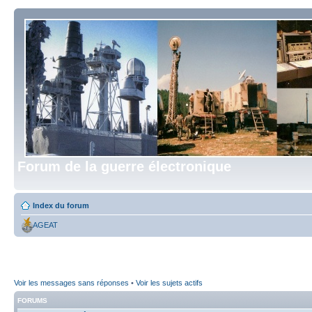
Forum de la guerre électronique
Index du forum
AGEAT
Voir les messages sans réponses
•
Voir les sujets actifs
FORUMS