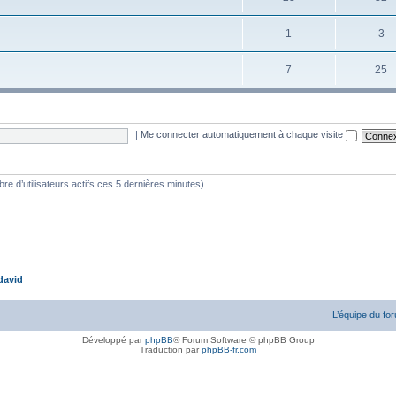
1
3
7
25
|
Me connecter automatiquement à chaque visite
ombre d’utilisateurs actifs ces 5 dernières minutes)
david
L’équipe du fo
Développé par
phpBB
® Forum Software © phpBB Group
Traduction par
phpBB-fr.com