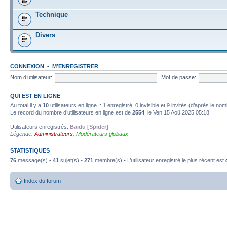
Technique
Divers
CONNEXION
•
M’ENREGISTRER
Nom d’utilisateur:
Mot de passe:
QUI EST EN LIGNE
Au total il y a
10
utilisateurs en ligne :: 1 enregistré, 0 invisible et 9 invités (d’après le n
Le record du nombre d’utilisateurs en ligne est de
2554
, le Ven 15 Aoû 2025 05:18
Utilisateurs enregistrés:
Baidu [Spider]
Légende:
Administrateurs
,
Modérateurs globaux
STATISTIQUES
76
message(s) •
41
sujet(s) •
271
membre(s) • L’utilisateur enregistré le plus récent est
Index du forum