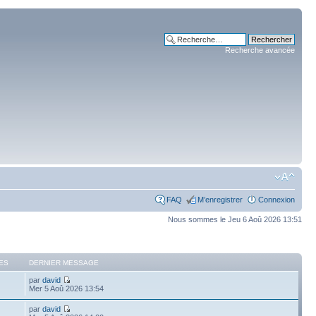
Recherche avancée
FAQ
M’enregistrer
Connexion
Nous sommes le Jeu 6 Aoû 2026 13:51
ES
DERNIER MESSAGE
par
david
Mer 5 Aoû 2026 13:54
par
david