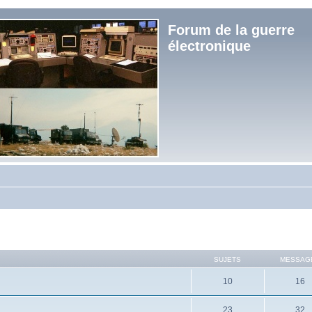
Forum de la guerre
électronique
SUJETS
MESSAG
10
16
23
32