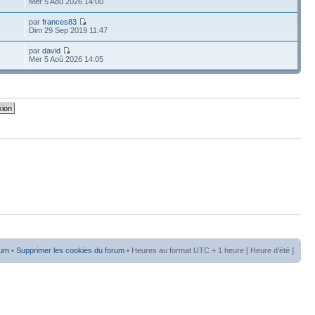
Mer 5 Aoû 2026 14:00
par
frances83
Dim 29 Sep 2019 11:47
par
david
Mer 5 Aoû 2026 14:05
rum
•
Supprimer les cookies du forum
• Heures au format UTC + 1 heure [ Heure d’été ]