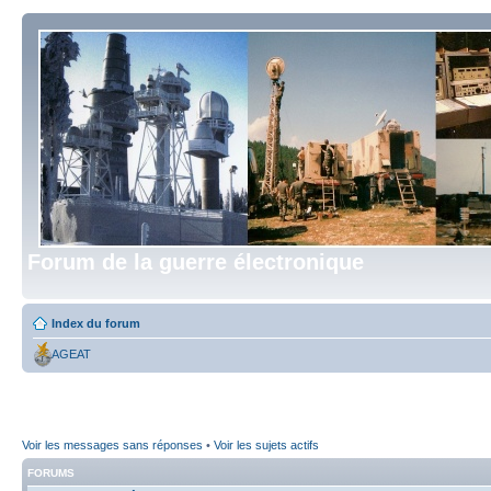
Forum de la guerre électronique
Index du forum
AGEAT
Voir les messages sans réponses
•
Voir les sujets actifs
FORUMS