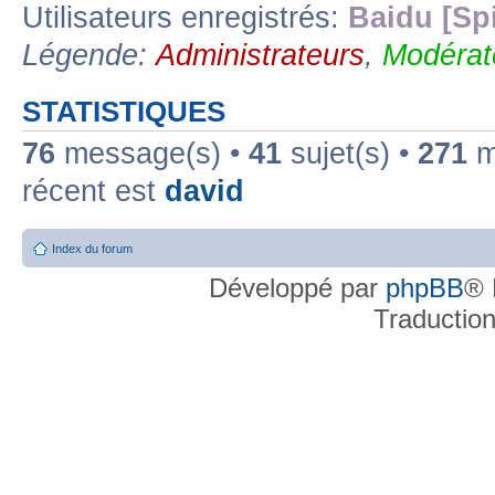
Utilisateurs enregistrés:
Baidu [Sp
Légende:
Administrateurs
,
Modérat
STATISTIQUES
76
message(s) •
41
sujet(s) •
271
me
récent est
david
Index du forum
Développé par
phpBB
® 
Traductio