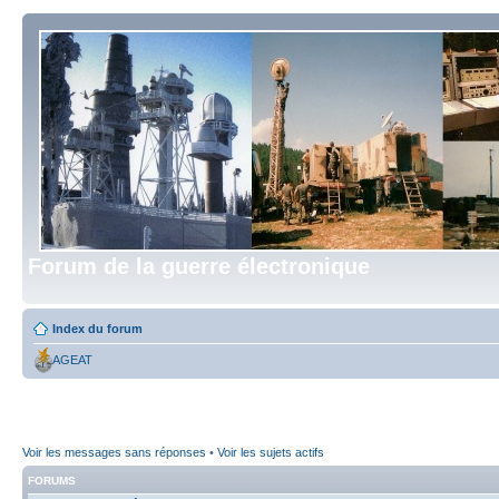
Forum de la guerre électronique
Index du forum
AGEAT
Voir les messages sans réponses
•
Voir les sujets actifs
FORUMS