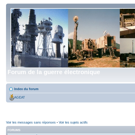
Forum de la guerre électronique
Index du forum
AGEAT
Voir les messages sans réponses
•
Voir les sujets actifs
FORUMS