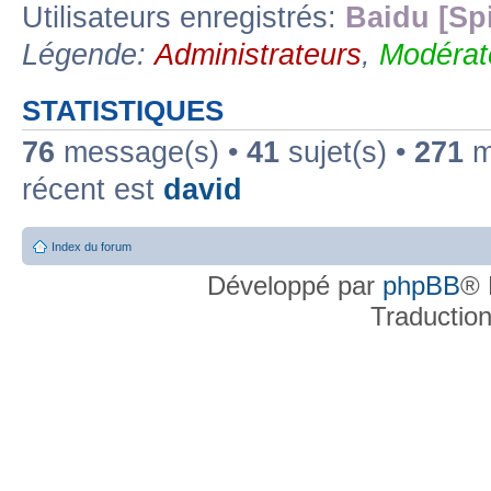
Utilisateurs enregistrés:
Baidu [Sp
Légende:
Administrateurs
,
Modérat
STATISTIQUES
76
message(s) •
41
sujet(s) •
271
me
récent est
david
Index du forum
Développé par
phpBB
® 
Traductio