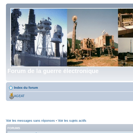
Forum de la guerre électronique
Index du forum
AGEAT
Voir les messages sans réponses
•
Voir les sujets actifs
FORUMS