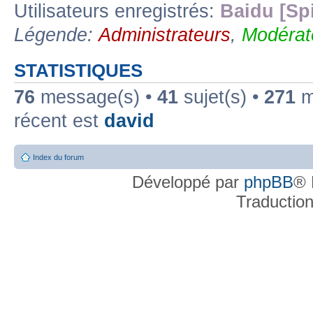
Utilisateurs enregistrés:
Baidu [Sp
Légende:
Administrateurs
,
Modérat
STATISTIQUES
76
message(s) •
41
sujet(s) •
271
me
récent est
david
Index du forum
Développé par
phpBB
® 
Traductio