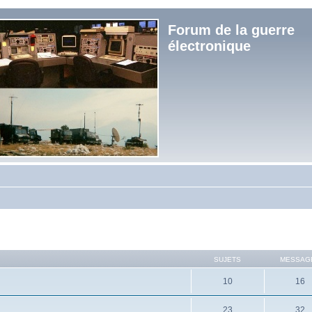
Forum de la guerre
électronique
SUJETS
MESSAG
10
16
23
32