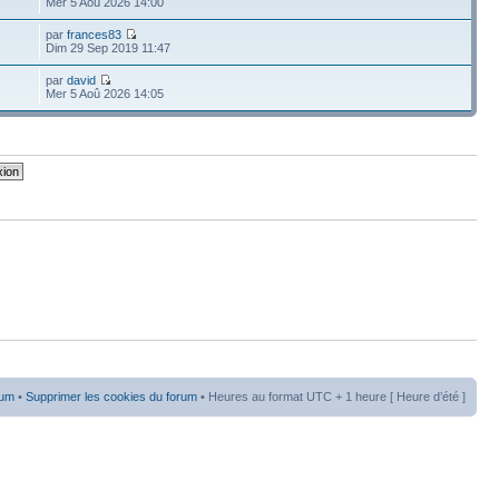
Mer 5 Aoû 2026 14:00
par
frances83
Dim 29 Sep 2019 11:47
par
david
Mer 5 Aoû 2026 14:05
rum
•
Supprimer les cookies du forum
• Heures au format UTC + 1 heure [ Heure d’été ]