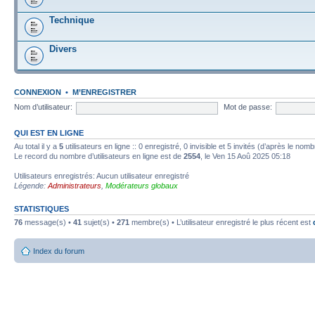
Technique
Divers
CONNEXION
•
M’ENREGISTRER
Nom d’utilisateur:
Mot de passe:
QUI EST EN LIGNE
Au total il y a
5
utilisateurs en ligne :: 0 enregistré, 0 invisible et 5 invités (d’après le nom
Le record du nombre d’utilisateurs en ligne est de
2554
, le Ven 15 Aoû 2025 05:18
Utilisateurs enregistrés: Aucun utilisateur enregistré
Légende:
Administrateurs
,
Modérateurs globaux
STATISTIQUES
76
message(s) •
41
sujet(s) •
271
membre(s) • L’utilisateur enregistré le plus récent est
Index du forum