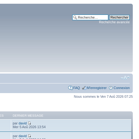
Recherche avancée
FAQ
M’enregistrer
Connexion
Nous sommes le Ven 7 Aoû 2026 07:25
ES
DERNIER MESSAGE
par
david
Mer 5 Aoû 2026 13:54
par
david