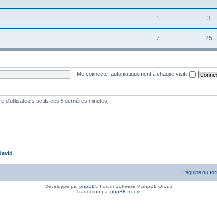
1
3
7
25
|
Me connecter automatiquement à chaque visite
bre d’utilisateurs actifs ces 5 dernières minutes)
david
L’équipe du fo
Développé par
phpBB
® Forum Software © phpBB Group
Traduction par
phpBB-fr.com