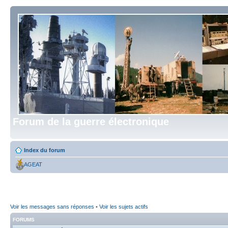
Forum de la guerre électronique
Index du forum
AGEAT
Voir les messages sans réponses
•
Voir les sujets actifs
FORUMS