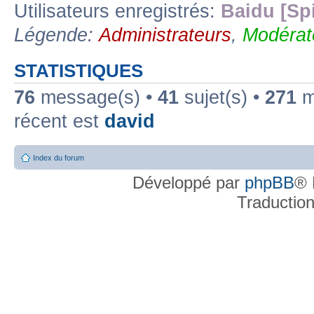
Utilisateurs enregistrés:
Baidu [Sp
Légende:
Administrateurs
,
Modérat
STATISTIQUES
76
message(s) •
41
sujet(s) •
271
me
récent est
david
Index du forum
Développé par
phpBB
® 
Traductio