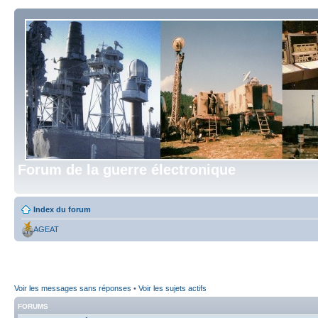
Forum de la guerre électronique
Index du forum
AGEAT
Voir les messages sans réponses
•
Voir les sujets actifs
FORUMS