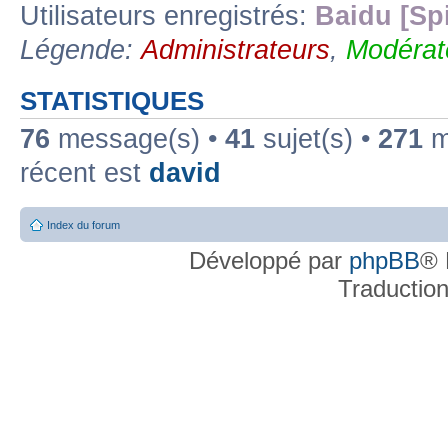
Utilisateurs enregistrés:
Baidu [Sp
Légende:
Administrateurs
,
Modérat
STATISTIQUES
76
message(s) •
41
sujet(s) •
271
me
récent est
david
Index du forum
Développé par
phpBB
® 
Traductio