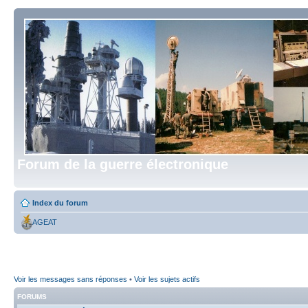
Forum de la guerre électronique
Index du forum
AGEAT
Voir les messages sans réponses
•
Voir les sujets actifs
FORUMS