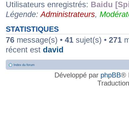
Utilisateurs enregistrés:
Baidu [Sp
Légende:
Administrateurs
,
Modérat
STATISTIQUES
76
message(s) •
41
sujet(s) •
271
me
récent est
david
Index du forum
Développé par
phpBB
® 
Traductio