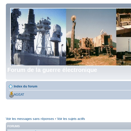
Forum de la guerre électronique
Index du forum
AGEAT
Voir les messages sans réponses
•
Voir les sujets actifs
FORUMS