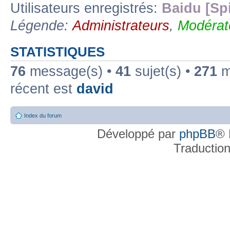
Utilisateurs enregistrés:
Baidu [Sp
Légende:
Administrateurs
,
Modérat
STATISTIQUES
76
message(s) •
41
sujet(s) •
271
me
récent est
david
Index du forum
Développé par
phpBB
® 
Traductio