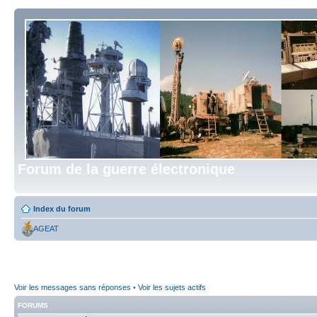
Forum de la guerre électronique
Index du forum
AGEAT
Voir les messages sans réponses
•
Voir les sujets actifs
FORUMS