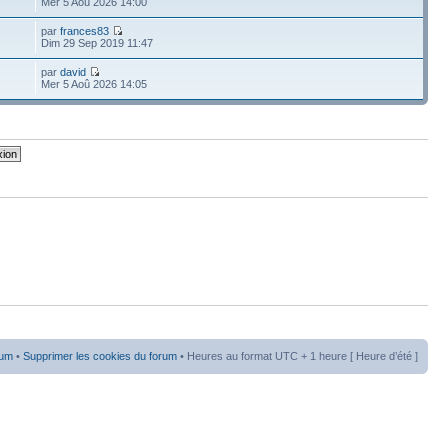
Mer 5 Aoû 2026 14:00
par
frances83
Dim 29 Sep 2019 11:47
par
david
Mer 5 Aoû 2026 14:05
rum
•
Supprimer les cookies du forum
• Heures au format UTC + 1 heure [ Heure d’été ]