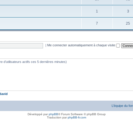
1
3
7
25
|
Me connecter automatiquement à chaque visite
bre d’utilisateurs actifs ces 5 dernières minutes)
david
L’équipe du fo
Développé par
phpBB
® Forum Software © phpBB Group
Traduction par
phpBB-fr.com