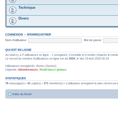
Technique
Divers
CONNEXION
•
M’ENREGISTRER
Nom d’utilisateur:
Mot de passe:
QUI EST EN LIGNE
Au total il y a
7
utilisateurs en ligne :: 1 enregistré, 0 invisible et 6 invités (d’après le nom
Le record du nombre d’utilisateurs en ligne est de
2554
, le Ven 15 Aoû 2025 05:18
Utilisateurs enregistrés:
Baidu [Spider]
Légende:
Administrateurs
,
Modérateurs globaux
STATISTIQUES
76
message(s) •
41
sujet(s) •
271
membre(s) • L’utilisateur enregistré le plus récent est
Index du forum