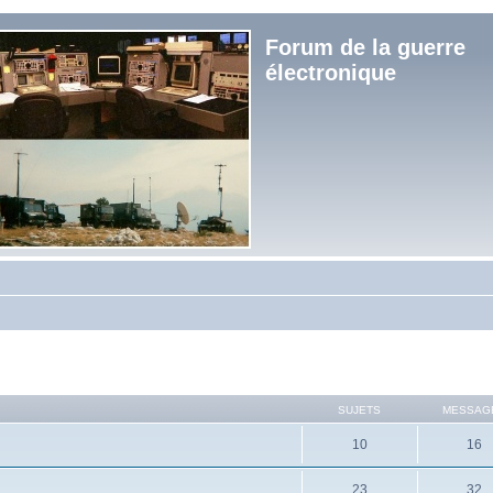
Forum de la guerre
électronique
SUJETS
MESSAG
10
16
23
32