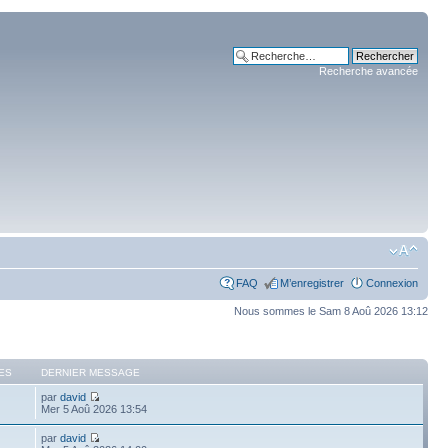
Recherche avancée
FAQ
M’enregistrer
Connexion
Nous sommes le Sam 8 Aoû 2026 13:12
ES
DERNIER MESSAGE
par
david
Mer 5 Aoû 2026 13:54
par
david