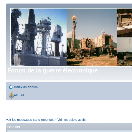
Forum de la guerre électronique
Index du forum
AGEAT
Voir les messages sans réponses
•
Voir les sujets actifs
FORUMS