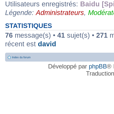
Utilisateurs enregistrés:
Baidu [Sp
Légende:
Administrateurs
,
Modérat
STATISTIQUES
76
message(s) •
41
sujet(s) •
271
me
récent est
david
Index du forum
Développé par
phpBB
® 
Traductio